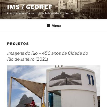
Pular
IMS / GEOREF
para
Georreferenciamento de fotografias urbanas
o
conteúdo
Menu
PROJETOS
Imagens do Rio – 456 anos da Cidade do
Rio de Janeiro
(2021)